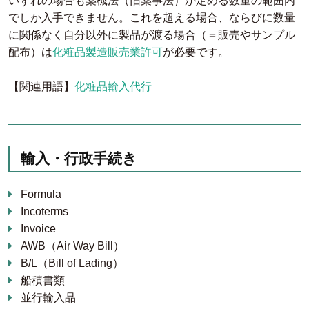
いずれの場合も薬機法（旧薬事法）が定める数量の範囲内
でしか入手できません。これを超える場合、ならびに数量
に関係なく自分以外に製品が渡る場合（＝販売やサンプル
配布）は
化粧品製造販売業許可
が必要です。
【関連用語】
化粧品輸入代行
輸入・行政手続き
Formula
Incoterms
Invoice
AWB（Air Way Bill）
B/L（Bill of Lading）
船積書類
並行輸入品