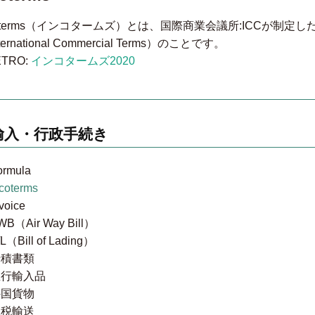
coterms（インコタームズ）とは、国際商業会議所:ICCが制
ternational Commercial Terms）のことです。
TRO:
インコタームズ2020
輸入・行政手続き
ormula
ncoterms
voice
WB（Air Way Bill）
/L（Bill of Lading）
船積書類
並行輸入品
外国貨物
保税輸送