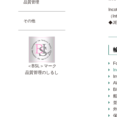
品質管理
In
（In
その他
◆JE
F
＜BSL＞マーク
I
品質管理のしるし
In
A
B