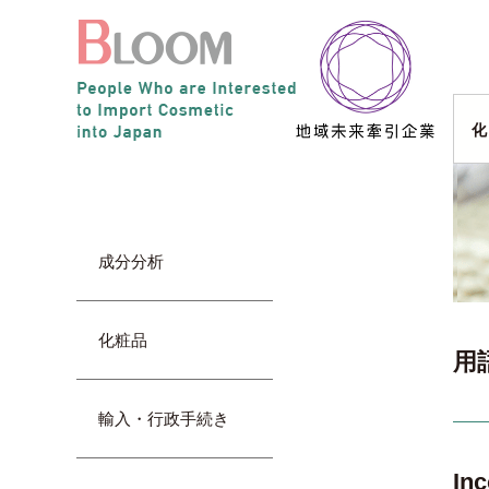
化
成分分析
化粧品
用
輸入・行政手続き
In