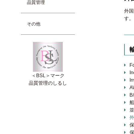
品質管理
外国
す。
その他
F
I
＜BSL＞マーク
In
品質管理のしるし
A
B