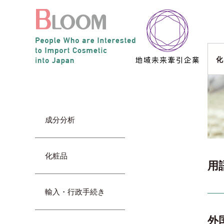
化
成分分析
化粧品
用
輸入・行政手続き
外