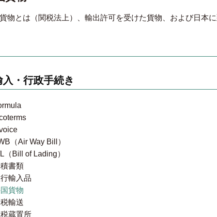
貨物とは（関税法上）、輸出許可を受けた貨物、および日本に
輸入・行政手続き
ormula
ncoterms
voice
WB（Air Way Bill）
/L（Bill of Lading）
船積書類
並行輸入品
外国貨物
保税輸送
保税蔵置所