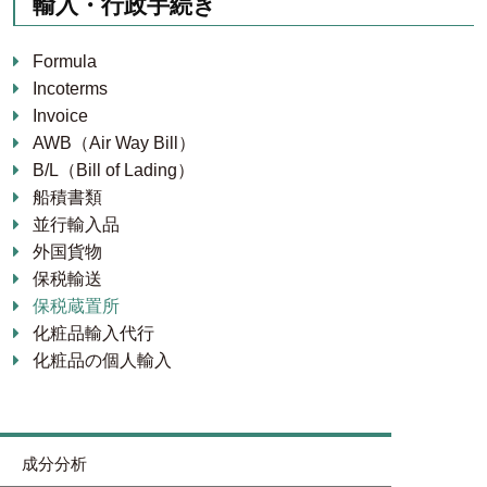
輸入・行政手続き
Formula
Incoterms
Invoice
AWB（Air Way Bill）
B/L（Bill of Lading）
船積書類
並行輸入品
外国貨物
保税輸送
保税蔵置所
化粧品輸入代行
化粧品の個人輸入
成分分析