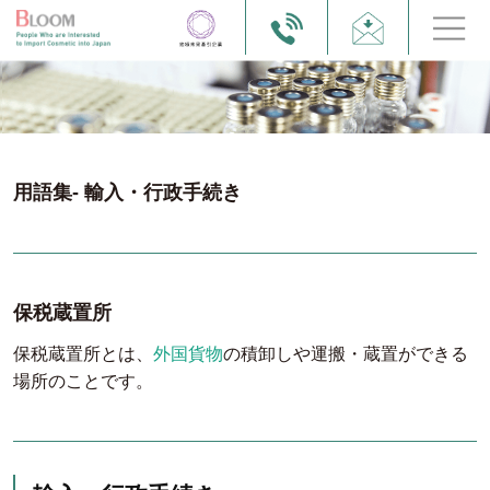
用語集- 輸入・行政手続き
保税蔵置所
保税蔵置所とは、
外国貨物
の積卸しや運搬・蔵置ができる
場所のことです。