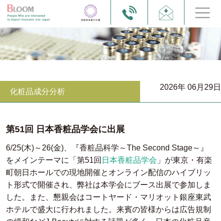
2026年 06月29日
化粧品成分分析
第51回 日本香粧品学会に出展
6/25(木)～26(金)、『香粧品科学～The Second Stage～』
をメインテーマに「第51回
日本香粧品学会
」が東京・有楽
町朝日ホールでの現地開催とオンライン配信のハイブリッ
ト形式で開催され、弊社は本学会にブース出展で参加しま
した。また、懇親会はコートヤード・マリオット銀座東武
ホテルで盛大に行われました。来賓の皆様からは広告規制