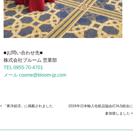
■お問い合わせ先■
株式会社ブルーム 営業部
TEL 0955-70-4701
メール cosme@bloom-jp.com
「東洋経済」に掲載されました
2026年日本輸入化粧品協会(CIAJ)総会に
参加致しました