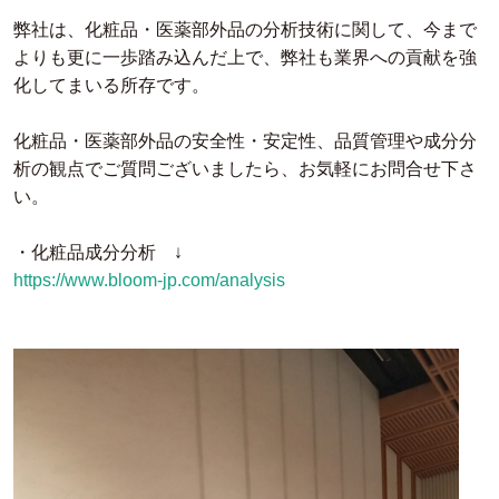
弊社は、化粧品・医薬部外品の分析技術に関して、今まで
よりも更に一歩踏み込んだ上で、弊社も業界への貢献を強
化してまいる所存です。
化粧品・医薬部外品の安全性・安定性、品質管理や成分分
析の観点でご質問ございましたら、お気軽にお問合せ下さ
い。
・化粧品成分分析 ↓
https://www.bloom-jp.com/analysis