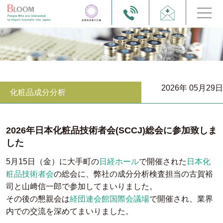
2026年 05月29日
化粧品成分分析
2026年日本化粧品技術者会(SCCJ)総会に参加致しま
した
5月15日（金）に大手町の
日経ホール
で開催された
日本化
粧品技術者会
の総会に、弊社の成分分析検査担当の古賀裕
司と山﨑信一郎で参加してまいりました。
その後の懇親会は
経団連会館国際会議場
で開催され、業界
内での交流を深めてまいりました。