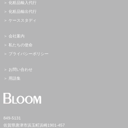
化粧品輸入代行
化粧品輸出代行
ケーススタディ
会社案内
私たちの使命
プライバシーポリシー
お問い合わせ
用語集
849-5131
佐賀県唐津市浜玉町浜崎1901-457