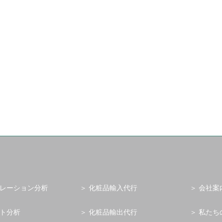
レーション分析
化粧品輸入代行
会社案
ト分析
化粧品輸出代行
私たち