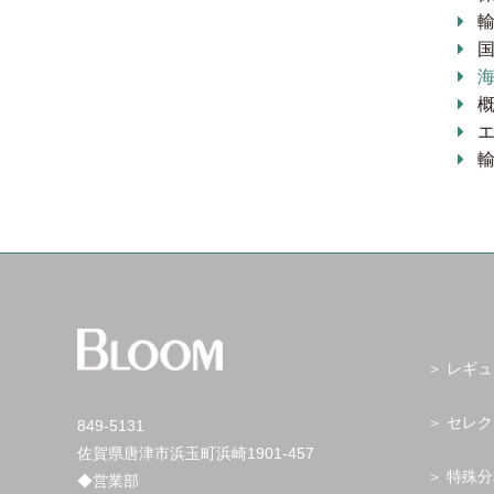
レギュ
セレク
849-5131
佐賀県唐津市浜玉町浜崎1901-457
特殊分
◆営業部