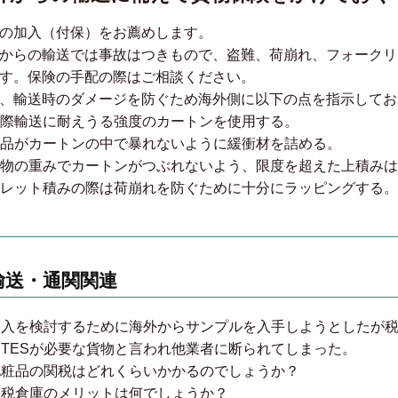
の加入（付保）をお薦めします。
からの輸送では事故はつきもので、盗難、荷崩れ、フォークリ
す。保険の手配の際はご相談ください。
、輸送時のダメージを防ぐため海外側に以下の点を指示してお
 国際輸送に耐えうる強度のカートンを使用する。
 商品がカートンの中で暴れないように緩衝材を詰める。
 荷物の重みでカートンがつぶれないよう、限度を超えた上積み
 パレット積みの際は荷崩れを防ぐために十分にラッピングする。
輸送・通関関連
輸入を検討するために海外からサンプルを入手しようとしたが
ITESが必要な貨物と言われ他業者に断られてしまった。
化粧品の関税はどれくらいかかるのでしょうか？
保税倉庫のメリットは何でしょうか？