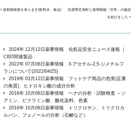
放射能検査を承ります(飲料水、食品)
佐賀県玄海町と薬用植物「甘草」の協定
を結びました
2024年 12月12日
薬事情報
化粧品安全ニュース速報 ｜
CBD関連製品
2022年 07月06日
薬事情報
3-アセチル-2,5-ジメチルフ
ランについて(2022/04/25)
2019年 03月12日
薬事情報
フットケア商品の危害(足裏
の角質)、ヒドロキシ酸の成分分析
2016年 10月06日
薬事情報
ヘナの分析・試験検査 ～ジ
アミン、ピクラミン酸、酸化染料、色素
2016年 10月06日
薬事情報
トリクロサン、トリクロカ
ルバン、フェノールの分析（石鹸など）