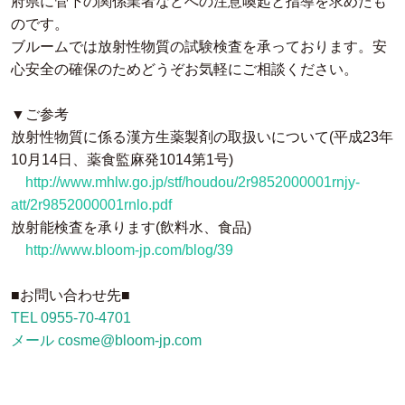
府県に管下の関係業者などへの注意喚起と指導を求めたも
のです。
ブルームでは放射性物質の試験検査を承っております。安
心安全の確保のためどうぞお気軽にご相談ください。
▼ご参考
放射性物質に係る漢方生薬製剤の取扱いについて(平成23年
10月14日、薬食監麻発1014第1号)
http://www.mhlw.go.jp/stf/houdou/2r9852000001rnjy-
att/2r9852000001rnlo.pdf
放射能検査を承ります(飲料水、食品)
http://www.bloom-jp.com/blog/39
■お問い合わせ先■
TEL 0955-70-4701
メール cosme@bloom-jp.com