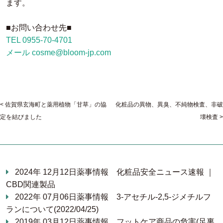
ます。
■お問い合わせ先■
TEL 0955-70-4701
メール cosme@bloom-jp.com
佐賀県玄海町と薬用植物「甘草」の協
化粧品の異物、異臭、不純物検査、非破
定を結びました
壊検査
2024年 12月12日
薬事情報
化粧品安全ニュース速報 ｜
CBD関連製品
2022年 07月06日
薬事情報
3-アセチル-2,5-ジメチルフ
ランについて(2022/04/25)
2019年 03月12日
薬事情報
フットケア商品の危害(足裏