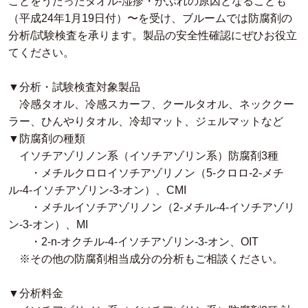
ことをうたったタオル-湿疹・かぶれの原因となることも
（平成24年1月19日付）〜を受け、ブルームでは防腐剤の
分析/試験検査を承ります。製品の安全性確認にぜひお役立
てください。
▼分析・試験検査対象製品
冷感タオル、冷感スカーフ、クールタオル、ネッククー
ラー、ひんやりタオル、冷却マット、
ジェルマット
など
▼防腐剤の種類
イソチアゾリノン系（イソチアゾリン系）防腐剤3種
・メチルクロロイソチアゾリノン（5-クロロ-2-メチ
ル-4-イソチアゾリン-3-オン）、CMI
・メチルイソチアゾリノン（2-メチル-4-イソチアゾリ
ン-3-オン）、MI
・2-n-オクチル-4-イソチアゾリン-3-オン、OIT
※その他の防腐剤相当成分の分析もご相談ください。
▼分析料金