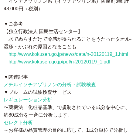
イソチアゾリノン系（イソチアゾリン系）防腐剤3種 計
48,000円（税別）
▼ご参考
【独立行政法人 国民生活センター】
水でぬらすだけで冷感が得られることをうたったタオル-
湿疹・かぶれの原因となることも
http://www.kokusen.go.jp/news/data/n-20120119_1.html
http://www.kokusen.go.jp/pdf/n-20120119_1.pdf
▼関連記事
メチルイソチアゾリノンの分析・試験検査
▼ブルームの試験検査サービス
レギュレーション分析
〜薬機法「化粧品基準」で規制されている成分を中心に、
約80成分を一斉に分析します。
セレクト分析
～お客様の品質管理の目的に応じて、1成分単位で分析し