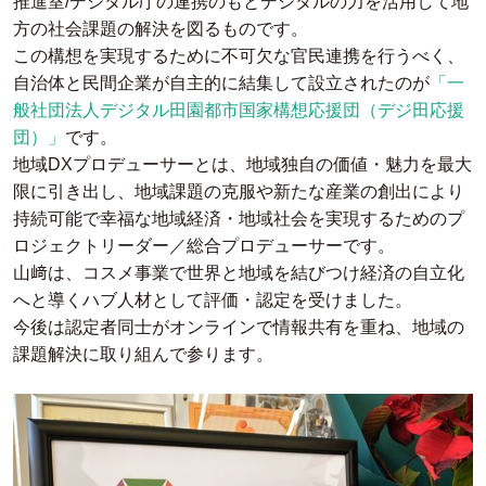
推進室/デジタル庁の連携のもとデジタルの力を活用して地
方の社会課題の解決を図るものです。
この構想を実現するために不可欠な官民連携を行うべく、
自治体と民間企業が自主的に結集して設立されたのが
「一
般社団法人デジタル田園都市国家構想応援団（デジ田応援
団）」
です。
地域DXプロデューサーとは、地域独自の価値・魅力を最大
限に引き出し、地域課題の克服や新たな産業の創出により
持続可能で幸福な地域経済・地域社会を実現するためのプ
ロジェクトリーダー／総合プロデューサーです。
山﨑は、コスメ事業で世界と地域を結びつけ経済の自立化
へと導くハブ人材として評価・認定を受けました。
今後は認定者同士がオンラインで情報共有を重ね、地域の
課題解決に取り組んで参ります。