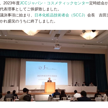
1、2023年度
JCC
ジャパン・コスメティックセンター
定時総会
代表理事としてご挨拶致しました。
議決事項に始まり、
日本化粧品技術者会（SCCJ）
会長 吉田
かれ盛況のうちに終了しました。