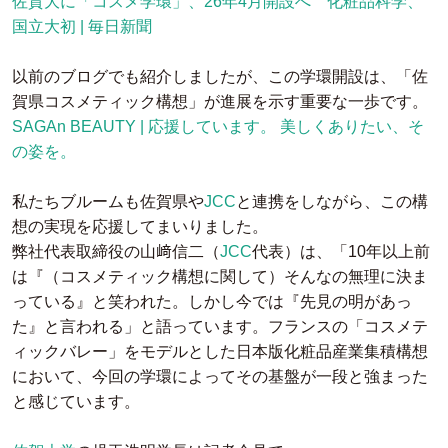
佐賀大に「コスメ学環」、26年4月開設へ 化粧品科学、
国立大初 | 毎日新聞
以前のブログでも紹介しましたが、この学環開設は、「佐
賀県コスメティック構想」が進展を示す重要な一歩です。
SAGAn BEAUTY | 応援しています。 美しくありたい、そ
の姿を。
私たちブルームも佐賀県や
JCC
と連携をしながら、この構
想の実現を応援してまいりました。
弊社代表取締役の山﨑信二（
JCC
代表）は、「10年以上前
は『（コスメティック構想に関して）そんなの無理に決ま
っている』と笑われた。しかし今では『先見の明があっ
た』と言われる」と語っています。フランスの「コスメテ
ィックバレー」をモデルとした日本版化粧品産業集積構想
において、今回の学環によってその基盤が一段と強まった
と感じています。