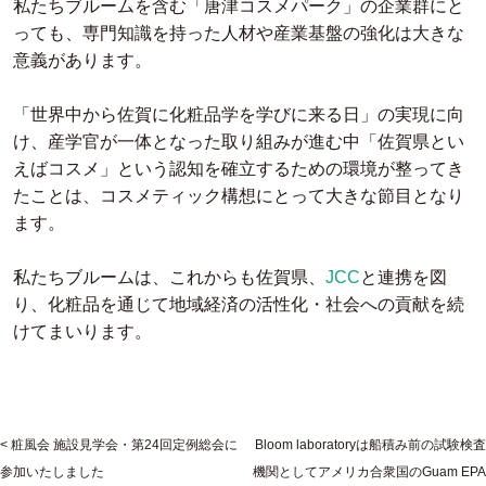
私たちブルームを含む「唐津コスメパーク」の企業群にと
っても、専門知識を持った人材や産業基盤の強化は大きな
意義があります。
「世界中から佐賀に化粧品学を学びに来る日」の実現に向
け、産学官が一体となった取り組みが進む中「佐賀県とい
えばコスメ」という認知を確立するための環境が整ってき
たことは、コスメティック構想にとって大きな節目となり
ます。
私たちブルームは、これからも佐賀県、
JCC
と連携を図
り、化粧品を通じて地域経済の活性化・社会への貢献を続
けてまいります。
粧風会 施設見学会・第24回定例総会に
Bloom laboratoryは船積み前の試験検査
参加いたしました
機関としてアメリカ合衆国のGuam EPA